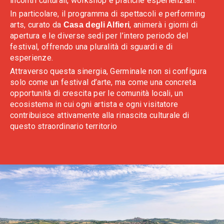
incontri culturali, workshop e pratiche esperienziali.
In particolare, il programma di spettacoli e performing
arts, curato da
, animerà i giorni di
Casa degli Alfieri
apertura e le diverse sedi per l’intero periodo del
festival, offrendo una pluralità di sguardi e di
esperienze.
Attraverso questa sinergia, Germinale non si configura
solo come un festival d’arte, ma come una concreta
opportunità di crescita per le comunità locali, un
ecosistema in cui ogni artista e ogni visitatore
contribuisce attivamente alla rinascita culturale di
questo straordinario territorio