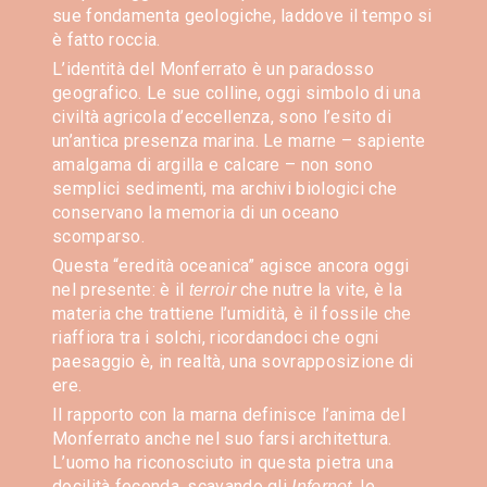
sue fondamenta geologiche, laddove il tempo si
è fatto roccia.
L’identità del Monferrato è un paradosso
geografico. Le sue colline, oggi simbolo di una
civiltà agricola d’eccellenza, sono l’esito di
un’antica presenza marina. Le marne – sapiente
amalgama di argilla e calcare – non sono
semplici sedimenti, ma archivi biologici che
conservano la memoria di un oceano
scomparso.
Questa “eredità oceanica” agisce ancora oggi
nel presente: è il
che nutre la vite, è la
terroir
materia che trattiene l’umidità, è il fossile che
riaffiora tra i solchi, ricordandoci che ogni
paesaggio è, in realtà, una sovrapposizione di
ere.
Il rapporto con la marna definisce l’anima del
Monferrato anche nel suo farsi architettura.
L’uomo ha riconosciuto in questa pietra una
docilità feconda, scavando gli
, le
Infernot