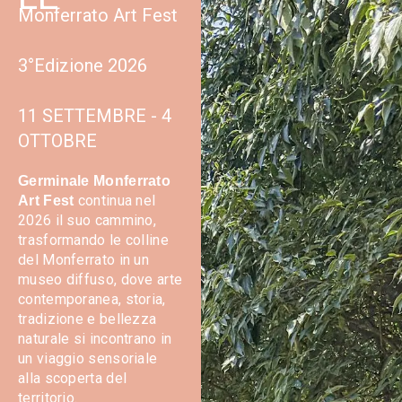
Monferrato Art Fest
3°Edizione 2026
11 SETTEMBRE - 4
OTTOBRE
Germinale Monferrato
continua nel
Art Fest
2026 il suo cammino,
trasformando le colline
del Monferrato in un
museo diffuso, dove arte
contemporanea, storia,
tradizione e bellezza
naturale si incontrano in
un viaggio sensoriale
alla scoperta del
territorio.