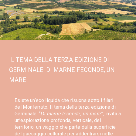
IL TEMA DELLA TERZA EDIZIONE DI
GERMINALE: DI MARNE FECONDE, UN
MARE
Esiste un’eco liquida che risuona sotto i filari
del Monferrato. Il tema della terza edizione di
Germinale, “
”, invita a
Di marne feconde, un mare
un’esplorazione profonda, verticale, del
territorio: un viaggio che parte dalla superficie
del paesaggio culturale per addentrarsi nelle