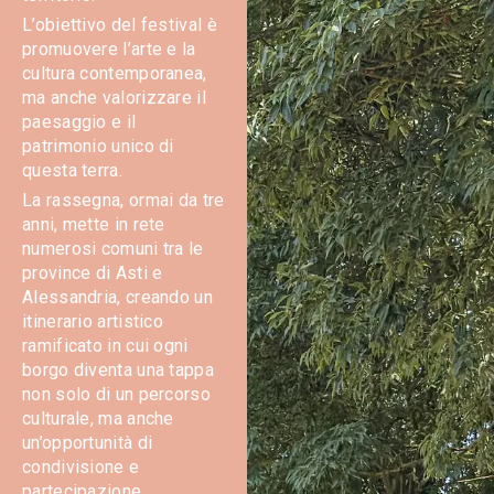
L’obiettivo del festival è
promuovere l’arte e la
cultura contemporanea,
ma anche valorizzare il
paesaggio e il
patrimonio unico di
questa terra.
La rassegna, ormai da tre
anni, mette in rete
numerosi comuni tra le
province di Asti e
Alessandria, creando un
itinerario artistico
ramificato in cui ogni
borgo diventa una tappa
non solo di un percorso
culturale, ma anche
un’opportunità di
condivisione e
partecipazione.