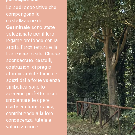
Le sedi espositive che
compongono la
costellazione di
sono state
Germinale
selezionate per il loro
legame profondo con la
storia, l’architettura e la
tradizione locale. Chiese
sconsacrate, castelli,
costruzioni di pregio
storico-architettonico e
spazi dalla forte valenza
simbolica sono lo
scenario perfetto in cui
ambientare le opere
d’arte contemporanea,
contribuendo alla loro
conoscenza, tutela e
valorizzazione